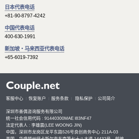
日本代表电话
+81-90-8797-4242
中国代表电话
400-630-1991
新加坡・马来西亚代表电话
+65-6019-7392
客服中心
恢复账户
服务条款
隐私保护
公司简介
深圳市善偶咨询服务有限公司
统一社会信用代码 : 91440300MAE l83NF47
法定代表人 : 李雄震(LEE WOONG JIN)
中国，深圳市龙岗区龙平东路526号良创商务中心 211A-03
美国，华盛顿州纽卡斯尔市东南第七十八大道 14432号，邮编