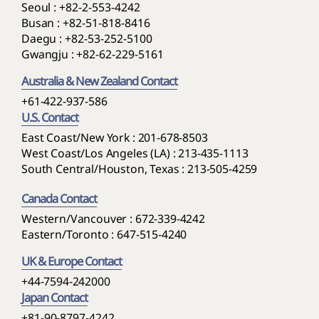
Seoul :
+82-2-553-4242
Busan :
+82-51-818-8416
Daegu :
+82-53-252-5100
Gwangju :
+82-62-229-5161
Australia & New Zealand Contact
+61-422-937-586
U.S. Contact
East Coast/New York : 201-678-8503
West Coast/Los Angeles (LA) : 213-435-1113
South Central/Houston, Texas : 213-505-4259
Canada Contact
Western/Vancouver : 672-339-4242
Eastern/Toronto : 647-515-4240
UK & Europe Contact
+44-7594-242000
Japan Contact
+81-90-8797-4242