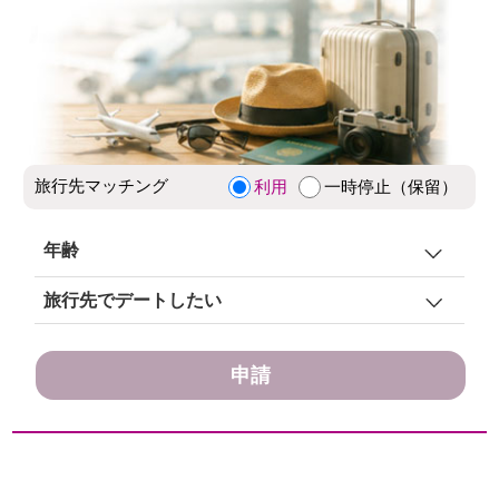
旅行先マッチング
利用
一時停止（保留）
年齢
関係なし
旅行先でデートしたい
選択 (最低年齢
~ 最高年齢
)
~
申請