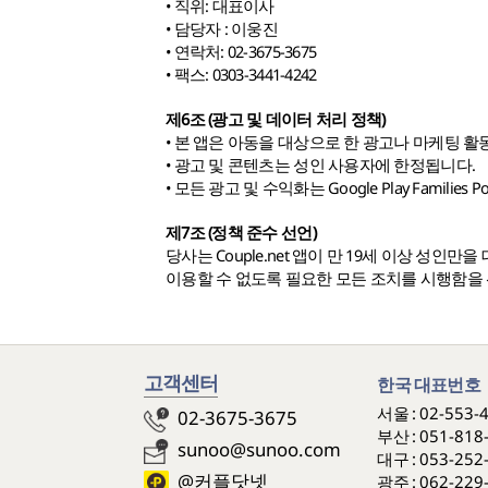
• 직위: 대표이사
• 담당자 : 이웅진
• 연락처: 02-3675-3675
• 팩스: 0303-3441-4242
제6조 (광고 및 데이터 처리 정책)
• 본 앱은 아동을 대상으로 한 광고나 마케팅 
• 광고 및 콘텐츠는 성인 사용자에 한정됩니다.
• 모든 광고 및 수익화는 Google Play Families 
제7조 (정책 준수 선언)
당사는 Couple.net 앱이 만 19세 이상 성인
이용할 수 없도록 필요한 모든 조치를 시행함을
고객센터
한국 대표번호
서울 :
02-553-
02-3675-3675
부산 :
051-818
sunoo@sunoo.com
대구 :
053-252
@커플닷넷
광주 :
062-229