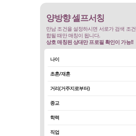
양방향 셀프서칭
만남 조건을 설정하시면 서로가 검색 조건
합될 때만 매칭이 됩니다.
상호 매칭된 상대만 프로필 확인이 가능!!
나이
상관없다
초혼/재혼
선택 (최소 생년
~ 최대 생년
)
회원 프로필에서
자녀양육 유무를 잘 선택
하여
거리(거주지로부터)
~
요
거리안내 : 본인의 거주지 중심으로
5등분해서 
종교
어 체크
하는 개념(한국, 미국, 중국, 캐나다만 해
종교는 교제 이후 중요한 만남 조건
입니다. 커
학력
은 동일 종교 외에는 아래 방식으로 추천합니다.
종교 항목이 체크되지 않을 경우 개신교와 불교
칭되지 않습니다.
직업