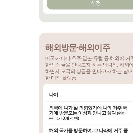
신청
해외방문·해외이주
~
미국·캐나다·호주·일본·유럽 등 해외에 
한인 싱글을 만나고자 하는 남녀와, 해외
하면서 모국의 싱글을 만나고자 하는 남녀
한 매칭 플랫폼
나이
상관없다
외국에 나가 살 의향있기에 나의 거주 국
선택 (최소 생년
~ 최대 생년
)
가에 방문오는 이성과 만나고 싶다
(원하
는 국가 3개 선택)
~
해외 국가를 방문하여, 그 나라에 거주 중