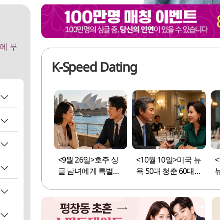
에 부
K-Speed Dating
 주세
<9월 26일>호주 싱
<10월 10일>미국 뉴
<
나누
당)
글 남녀에게 특별한
욕 50대 청춘 60대
만남의 자리를 선사
청년을 위한 사랑의
플닷넷
합니다
만남을 선사합니다.
는 매