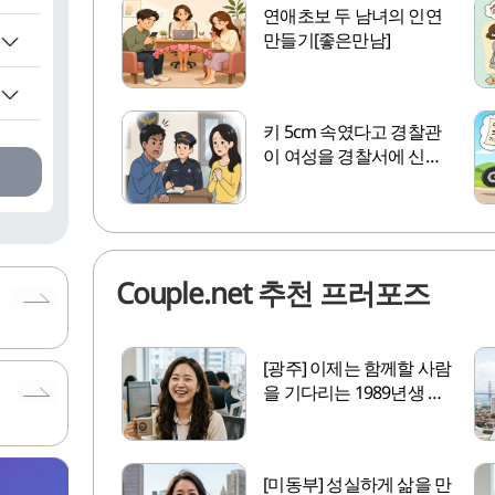
연애초보 두 남녀의 인연
만들기[좋은만남]
키 5cm 속였다고 경찰관
이 여성을 경찰서에 신고
한 사연[좋은만남]
Couple.net 추천 프러포즈
[광주] 이제는 함께할 사람
을 기다리는 1989년생 미
혼여성
[미동부] 성실하게 삶을 만