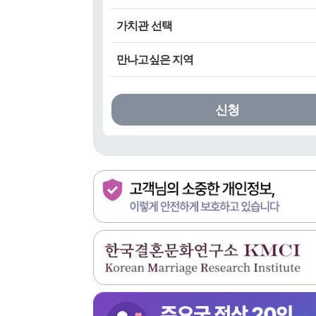
상관없다
가치관 선택
선택 (최소 생년
~ 최대 생년
)
만나고싶은 지역
~
신청