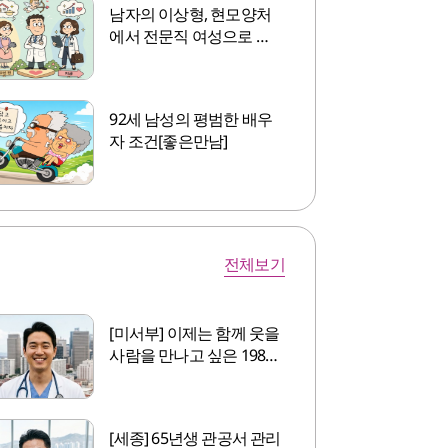
남자의 이상형, 현모양처
에서 전문직 여성으로 바
뀌는 데 30여 년[좋은 만
남]
92세 남성의 평범한 배우
자 조건[좋은만남]
전체보기
[미서부] 이제는 함께 웃을
사람을 만나고 싶은 1981
년생 미혼남성
[세종] 65년생 관공서 관리