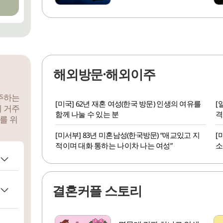
해외방문·해외이주
거주하는
[미국] 62년 재혼 여성(한국 방문) 인생의 여유를
[
에 거주
함께 나눌 수 있는 분
격
를 위
[미서부] 83년 미혼남성(한국방문) “애교있고 지
[
적이며 대화 통하는 나이차 나는 여성”
소
결혼커플 스토리