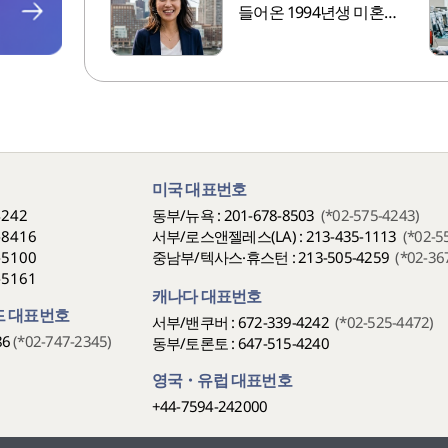
들어온 1994년생 미혼여
성
미국 대표번호
4242
동부/뉴욕 : 201-678-8503
(*02-575-4243)
-8416
서부/로스앤젤레스(LA) : 213-435-1113
(*02-5
-5100
중남부/텍사스·휴스턴 : 213-505-4259
(*02-36
-5161
캐나다 대표번호
 대표번호
서부/밴쿠버 : 672-339-4242
(*02-525-4472)
86
(*02-747-2345)
동부/토론토 : 647-515-4240
영국・유럽 대표번호
+44-7594-242000