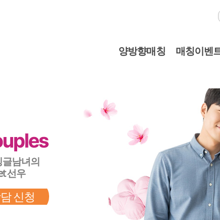
양방향매칭
매칭이벤
싱글남녀의
et 선우
상담 신청