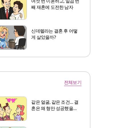
여섯 번 이혼하고, 일곱 번
째 재혼에 도전한 남자
신데렐라는 결혼 후 어떻
게 살았을까?
전체보기
같은 얼굴, 같은 조건… 결
혼은 왜 형만 성공했을까?
[좋은만남]