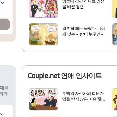
명문대 간판 하나로 인생
을 바꾼 청년
결혼할 때는 몰랐다, 나에
게 맞는 사람이 누구인지
Couple.net 연애 인사이트
상대
를
2개까
수백억 자산가의 회원가
입을 받지 않은 이유[좋은
만남]