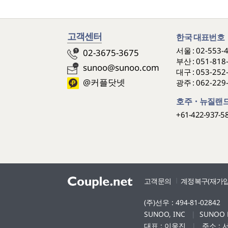
고객센터
한국 대표번호
서울 :
02-553-
02-3675-3675
부산 :
051-818
sunoo@sunoo.com
대구 :
053-252
@커플닷넷
광주 :
062-229
호주・뉴질랜드
+61-422-937-5
고객문의
계정복구(재가입
(주)선우 : 494-81-02842
SUNOO, INC
|
SUNOO 
대표 : 이웅진
|
주소 : 