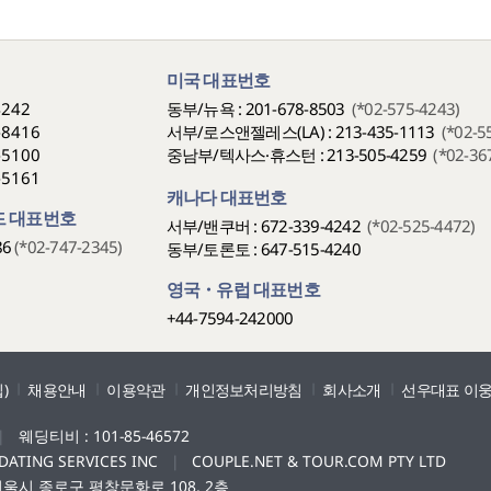
미국 대표번호
4242
동부/뉴욕 : 201-678-8503
(*02-575-4243)
-8416
서부/로스앤젤레스(LA) : 213-435-1113
(*02-5
-5100
중남부/텍사스·휴스턴 : 213-505-4259
(*02-36
-5161
캐나다 대표번호
 대표번호
서부/밴쿠버 : 672-339-4242
(*02-525-4472)
86
(*02-747-2345)
동부/토론토 : 647-515-4240
영국・유럽 대표번호
+44-7594-242000
)
채용안내
이용약관
개인정보처리방침
회사소개
선우대표 이웅
|
웨딩티비 : 101-85-46572
DATING SERVICES INC
|
COUPLE.NET & TOUR.COM PTY LTD
서울시 종로구 평창문화로 108, 2층