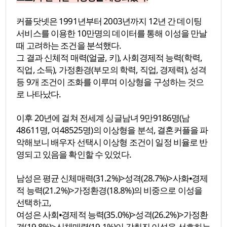
커플닷넷은 1991년부터 2003년까지 12년 간 데이팅
서비스를 이용한 10만명의 데이터를 통해 이성을 만날
때 고려하는 조건을 분석했다.
그 결과 신체적 매력(얼굴, 키), 사회경제적 능력(학력,
직업, 소득), 가정환경(부모의 학력, 직업, 경제력), 성격
등 9개 조건이 조화를 이루며 이상형을 구성하는 것으
로 나타났다.
이후 20년에 걸쳐 전세계 싱글남녀 9만9186명(남
48611명, 여48525명)의 이상형을 분석, 결혼커플을 파
악해보니 배우자 선택시 이상형 조건이 일정 비율로 반
영되고 있음을 확인할 수 있었다.
남성은 평균 신체매력(31.2%)>성격(28.7%)>사화⦁경제
적 능력(21.2%)>가정환경(18.8%)의 비중으로 이성을
선택하고,
여성은 사회⦁경제적 능력(35.0%)>성격(26.2%)>가정환
경(19.8%)>신체매력(19.1%)이 갖춰진 이성을 선호하는