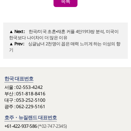
목록
▲
Next :
한국/미국 초혼⦁재혼 커플 4만1913쌍 분석, 미국이
한국보다 나이차이 더 많은 이유
▲
Prev :
싱글남녀 2천명이 꼽은 매력 느끼게 하는 이성의 향
기
한국 대표번호
서울 :
02-553-4242
부산 :
051-818-8416
대구 :
053-252-5100
광주 :
062-229-5161
호주・뉴질랜드 대표번호
+61-422-937-586
(*02-747-2345)