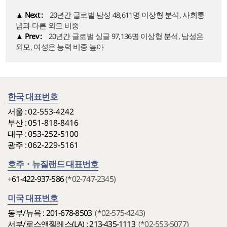
▲
Next :
20년간 글로벌 남성 48,611명 이상형 분석, 사회통
념과 다른 외모 비중
▲
Prev :
20년간 글로벌 싱글 97,136명 이상형 분석, 남성은
외모, 여성은 능력 비중 높아
한국 대표번호
서울 :
02-553-4242
부산 :
051-818-8416
대구 :
053-252-5100
광주 :
062-229-5161
호주・뉴질랜드 대표번호
+61-422-937-586
(*02-747-2345)
미국 대표번호
동부/뉴욕 : 201-678-8503
(*02-575-4243)
서부/로스앤젤레스(LA) : 213-435-1113
(*02-553-5077)